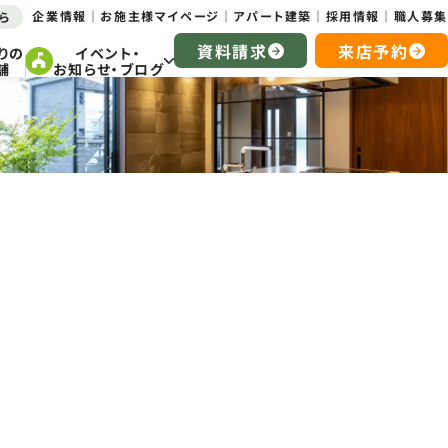
企業情報
お施主様マイページ
アパート建築
採用情報
職人募集
ら
資料請求
来店予約
りの
イベント・
舗
お知らせ・ブログ