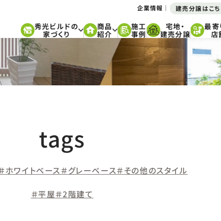
企業情報
建売分譲はこち
秀光ビルドの
商品
施工
宅地・
最寄
家づくり
紹介
事例
建売分譲
店
tags
ホワイトベース
グレーベース
その他のスタイル
平屋
2階建て