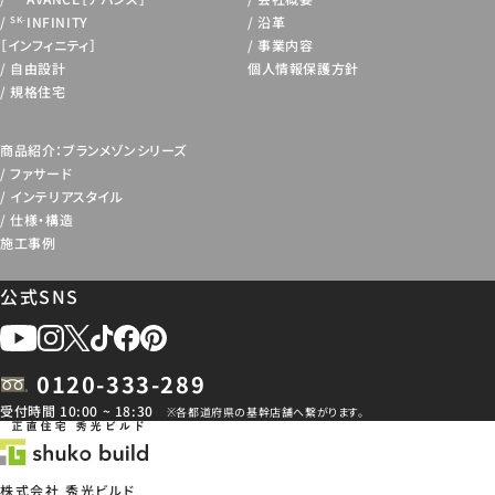
INFINITY
沿革
SK-
［インフィニティ］
事業内容
自由設計
個人情報保護方針
規格住宅
商品紹介：ブランメゾンシリーズ
ファサード
インテリアスタイル
仕様・構造
施工事例
公式SNS
0120-333-289
受付時間 10:00 ~ 18:30
※各都道府県の基幹店舗へ繋がります。
株式会社 秀光ビルド