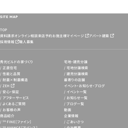
SITE MAP
TOP
資料請求
オンライン相談
来店予約
お施主様マイページ
アパート建築
採用情報
職人募集
秀光ビルドの家づくり
宅地・建売分譲
正直住宅
宅地分譲検索
性能と品質
建売分譲検索
耐震×制震構造
最寄りの店舗
ZEH
イベント・お知らせ・
ブログ
安心・保証
イベント一覧
アフターサービス
お知らせ一覧
よくあるご質問
ブログ一覧
お客様の声
動画
商品紹介
企業情報
FINE［ファイン］
ごあいさつ
SK-
AVANCE［アバンス］
会社概要
SK-