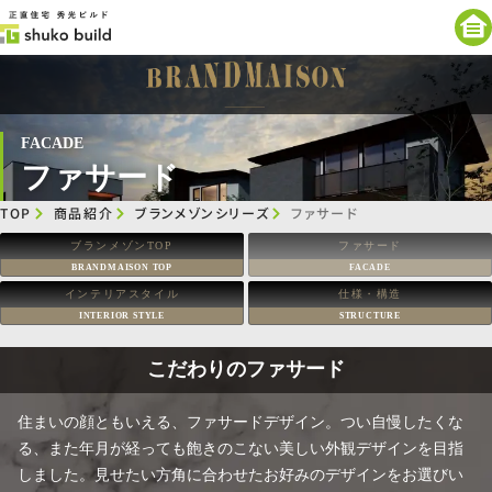
FACADE
ファサード
TOP
商品紹介
ブランメゾンシリーズ
ファサード
ブランメゾンTOP
ファサード
BRANDMAISON TOP
FACADE
インテリアスタイル
仕様・構造
INTERIOR STYLE
STRUCTURE
こだわりのファサード
住まいの顔ともいえる、ファサードデザイン。つい自慢したくな
る、また年月が経っても飽きのこない美しい外観デザインを目指
しました。見せたい方角に合わせたお好みのデザインをお選びい