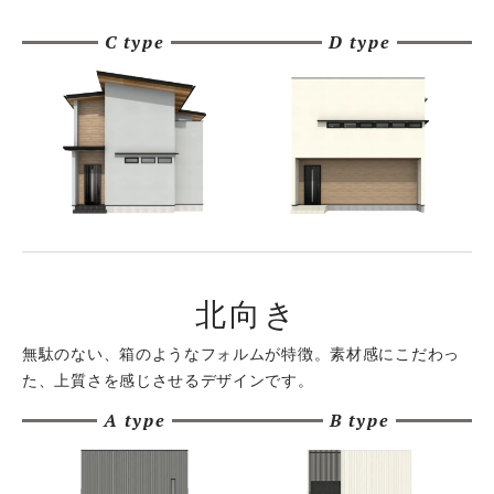
C type
D type
北向き
無駄のない、箱のようなフォルムが特徴。
素材感にこだわっ
た、上質さを感じさせるデザインです。
A type
B type