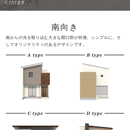
ただけます。
南向き
南からの光を取り込む大きな開口部が特徴。
シンプルに、そ
してオリジナリティのあるデザインです。
A type
B type
C type
D type