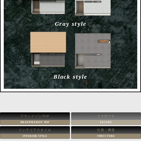
Gray style
Black style
ブランメゾンTOP
ファサード
BRANDMAISON TOP
FACADE
インテリアスタイル
仕様・構造
INTERIOR STYLE
STRUCTURE