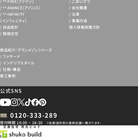
FINE［ファイン］
ごあいさつ
SK-
AVANCE［アバンス］
会社概要
SK-
INFINITY
沿革
SK-
［インフィニティ］
事業内容
自由設計
個人情報保護方針
規格住宅
商品紹介：ブランメゾンシリーズ
ファサード
インテリアスタイル
仕様・構造
施工事例
公式SNS
0120-333-289
受付時間 10:00 ~ 18:30
※各都道府県の基幹店舗へ繋がります。