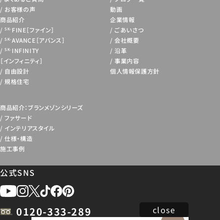
お客様の声
動画
商品紹介
企業情報
FINE［ファイン］
ごあいさつ
SK-
AVANCE［アバンス］
会社概要
SK-
INFINITY
沿革
SK-
［インフィニティ］
事業内容
自由設計
個人情報保護方針
規格住宅
商品紹介：ブランメゾンシリーズ
ファサード
インテリアスタイル
仕様・構造
施工事例
公式SNS
close
0120-333-289