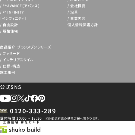
AVANCE［アバンス］
会社概要
SK-
INFINITY
沿革
SK-
［インフィニティ］
事業内容
自由設計
個人情報保護方針
規格住宅
商品紹介：ブランメゾンシリーズ
ファサード
インテリアスタイル
仕様・構造
施工事例
公式SNS
0120-333-289
受付時間 10:00 ~ 18:30
※各都道府県の基幹店舗へ繋がります。