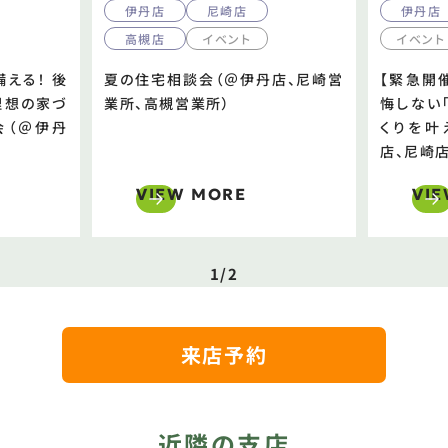
伊丹店
尼崎店
伊丹店
高槻店
イベント
イベント
える！ 後
夏の住宅相談会（＠伊丹店、尼崎営
【緊急開
理想の家づ
業所、高槻営業所）
悔しない
会（＠伊丹
くりを叶
店、尼崎店
VIEW MORE
VI
1/2
来店予約
近隣の支店