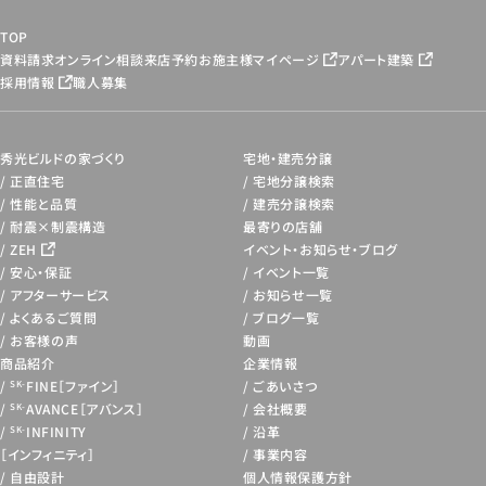
TOP
資料請求
オンライン相談
来店予約
お施主様マイページ
アパート建築
採用情報
職人募集
秀光ビルドの家づくり
宅地・建売分譲
正直住宅
宅地分譲検索
性能と品質
建売分譲検索
耐震×制震構造
最寄りの店舗
ZEH
イベント・お知らせ・
ブログ
安心・保証
イベント一覧
アフターサービス
お知らせ一覧
よくあるご質問
ブログ一覧
お客様の声
動画
商品紹介
企業情報
FINE［ファイン］
ごあいさつ
SK-
AVANCE［アバンス］
会社概要
SK-
INFINITY
沿革
SK-
［インフィニティ］
事業内容
自由設計
個人情報保護方針