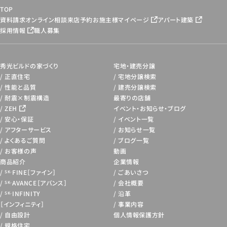
TOP
資料請求
オンライン相談
来店予約
お施主様マイページ
アパート建築
採用情報
職人募集
秀光ビルドの家づくり
宅地・建売分譲
正直住宅
宅地分譲検索
性能と品質
建売分譲検索
耐震×制震構造
最寄りの店舗
ZEH
イベント・お知らせ・
ブログ
安心・保証
イベント一覧
アフターサービス
お知らせ一覧
よくあるご質問
ブログ一覧
お客様の声
動画
商品紹介
企業情報
FINE［ファイン］
ごあいさつ
SK-
AVANCE［アバンス］
会社概要
SK-
INFINITY
沿革
SK-
［インフィニティ］
事業内容
自由設計
個人情報保護方針
規格住宅