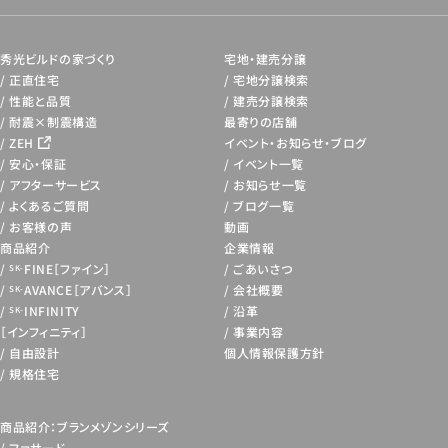
秀光ビルドの家づくり
宅地・建売分譲
正直住宅
宅地分譲検索
性能と品質
建売分譲検索
耐震×制震構造
最寄りの店舗
ZEH
イベント・お知らせ・
ブログ
安心・保証
イベント一覧
アフターサービス
お知らせ一覧
よくあるご質問
ブログ一覧
お客様の声
動画
商品紹介
企業情報
FINE［ファイン］
ごあいさつ
SK-
AVANCE［アバンス］
会社概要
SK-
INFINITY
沿革
SK-
［インフィニティ］
事業内容
自由設計
個人情報保護方針
規格住宅
商品紹介：ブランメゾンシリーズ
ファサード