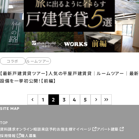
コラボ
ルームツアー
【最新戸建賃貸ツアー】人気の平屋戸建賃貸｜ルームツアー｜最新
設備を一挙初公開！【前編】
1
2
3
4
5
SITE MAP
TOP
資料請求
オンライン相談
来店予約
お施主様マイページ
アパート建築
採用情報
職人募集