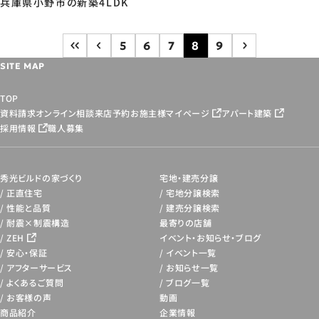
兵庫県小野市の新築4LDK
5
6
7
8
9
SITE MAP
TOP
資料請求
オンライン相談
来店予約
お施主様マイページ
アパート建築
採用情報
職人募集
秀光ビルドの家づくり
宅地・建売分譲
正直住宅
宅地分譲検索
性能と品質
建売分譲検索
耐震×制震構造
最寄りの店舗
ZEH
イベント・お知らせ・
ブログ
安心・保証
イベント一覧
アフターサービス
お知らせ一覧
よくあるご質問
ブログ一覧
お客様の声
動画
商品紹介
企業情報