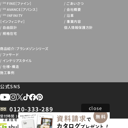
FINE［ファイン］
ごあいさつ
SK-
AVANCE［アバンス］
会社概要
SK-
INFINITY
沿革
SK-
［インフィニティ］
事業内容
自由設計
個人情報保護方針
規格住宅
商品紹介：ブランメゾンシリーズ
ファサード
インテリアスタイル
仕様・構造
施工事例
公式SNS
close
0120-333-289
受付時間 10:00 ~ 18:30
※各都道府県の基幹店舗へ繋がります。