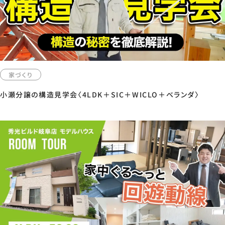
家づくり
小瀬分譲の構造見学会〈4LDK＋SIC＋WICLO＋ベランダ〉