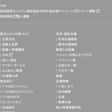
TOP
資料請求
オンライン相談
来店予約
お施主様マイページ
アパート建築
採用情報
職人募集
秀光ビルドの家づくり
宅地・建売分譲
正直住宅
宅地分譲検索
性能と品質
建売分譲検索
耐震×制震構造
最寄りの店舗
ZEH
イベント・お知らせ・
ブログ
安心・保証
イベント一覧
アフターサービス
お知らせ一覧
よくあるご質問
ブログ一覧
お客様の声
動画
商品紹介
企業情報
FINE［ファイン］
ごあいさつ
SK-
AVANCE［アバンス］
会社概要
SK-
INFINITY
沿革
SK-
［インフィニティ］
事業内容
自由設計
個人情報保護方針