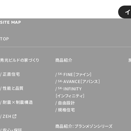
イ
SITE MAP
TOP
秀光ビルドの家づくり
商品紹介
正直住宅
FINE［ファイン］
SK-
AVANCE［アバンス］
SK-
性能と品質
INFINITY
SK-
［インフィニティ］
耐震×制震構造
自由設計
規格住宅
ZEH
商品紹介：ブランメゾンシリーズ
安心・保証