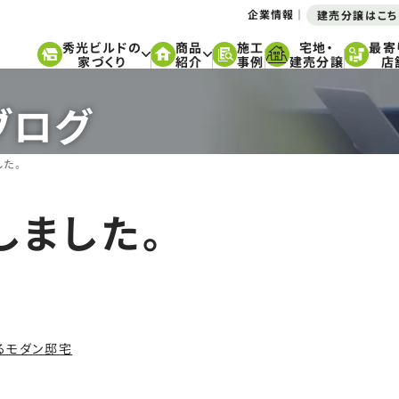
企業情報
建売分譲はこち
秀光ビルドの
商品
施工
宅地・
最寄
家づくり
紹介
事例
建売分譲
店
ブログ
た。
しました。
るモダン邸宅