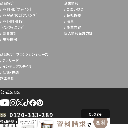
商品紹介
企業情報
FINE［ファイン］
ごあいさつ
SK-
AVANCE［アバンス］
会社概要
SK-
INFINITY
沿革
SK-
［インフィニティ］
事業内容
自由設計
個人情報保護方針
規格住宅
商品紹介：ブランメゾンシリーズ
ファサード
インテリアスタイル
仕様・構造
施工事例
公式SNS
close
0120-333-289
受付時間 10:00 ~ 18:30
※各都道府県の基幹店舗へ繋がります。