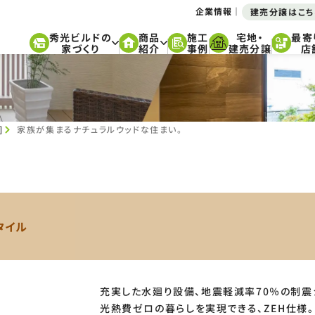
企業情報
建売分譲はこち
秀光ビルドの
商品
施工
宅地・
最寄
家づくり
紹介
事例
建売分譲
店
]
家族が集まるナチュラルウッドな
住まい。
タイル
充実した水廻り設備、地震軽減率70％の制震
光熱費ゼロの暮らしを実現できる、ZEH仕様