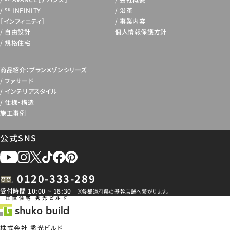
INFINITY
沿革
SK-
［インフィニティ］
事業内容
自由設計
個人情報保護方針
規格住宅
商品紹介：ブランメゾンシリーズ
ファサード
インテリアスタイル
仕様・構造
施工事例
公式SNS
0120-333-289
受付時間 10:00 ~ 18:30
※各都道府県の基幹店舗へ繋がります。
株式会社 秀光ビルド