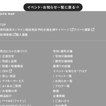
イベント・お知らせ一覧に戻る
SITE MAP
TOP
資料請求
オンライン相談
来店予約
お施主様マイページ
アパート建築
採用情報
職人募集
秀光ビルドの家づくり
宅地・建売分譲
正直住宅
宅地分譲検索
性能と品質
建売分譲検索
耐震×制震構造
最寄りの店舗
ZEH
イベント・お知らせ・
ブログ
安心・保証
イベント一覧
アフターサービス
お知らせ一覧
よくあるご質問
ブログ一覧
お客様の声
動画
商品紹介
企業情報
FINE［ファイン］
ごあいさつ
SK-
AVANCE［アバンス］
会社概要
SK-