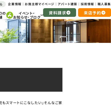
企業情報
お施主様マイページ
アパート建築
採用情報
職人募集
ら
資料請求
来店予約
りの
イベント・
舗
お知らせ・ブログ
児もスマートにこなしたい」そんなご家