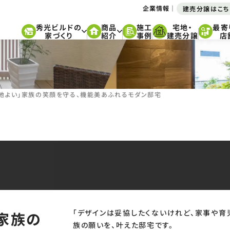
企業情報
建売分譲はこち
秀光ビルドの
商品
施工
宅地・
最寄
家づくり
紹介
事例
建売分譲
店
心地よい」家族の笑顔を守る、機能美あふれるモダン邸宅
「デザインは妥協したくないけれど、家事や育
家族の
族の願いを、叶えた邸宅です。