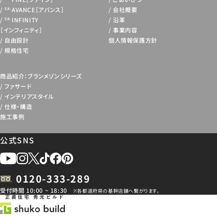
AVANCE［アバンス］
会社概要
SK-
INFINITY
沿革
SK-
［インフィニティ］
事業内容
自由設計
個人情報保護方針
規格住宅
商品紹介：ブランメゾンシリーズ
ファサード
インテリアスタイル
仕様・構造
施工事例
公式SNS
0120-333-289
受付時間 10:00 ~ 18:30
※各都道府県の基幹店舗へ繋がります。