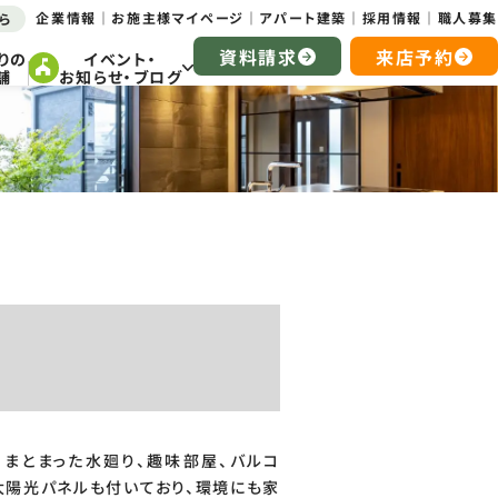
企業情報
お施主様マイページ
アパート建築
採用情報
職人募集
ら
資料請求
来店予約
りの
イベント・
舗
お知らせ・ブログ
、まとまった水廻り、趣味部屋、バルコ
太陽光パネルも付いており、環境にも家