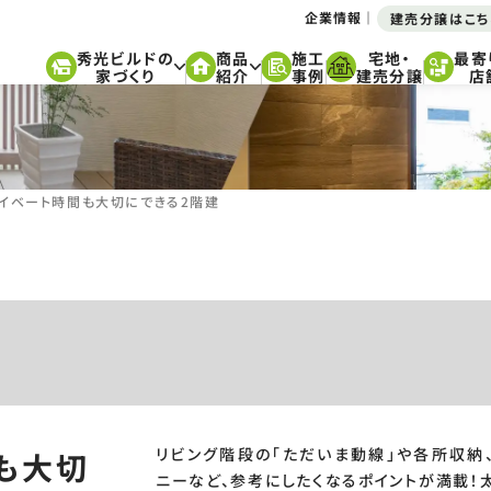
企業情報
建売分譲はこち
秀光ビルドの
商品
施工
宅地・
最寄
家づくり
紹介
事例
建売分譲
店
イベート時間も大切にできる2階建
リビング階段の「ただいま動線」や各所収納
も大切
ニーなど、参考にしたくなるポイントが満載！