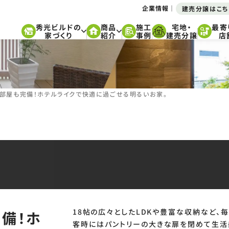
企業情報
建売分譲はこち
秀光ビルドの
商品
施工
宅地・
最寄
家づくり
紹介
事例
建売分譲
店
部屋も完備！ホテルライクで快適に過ごせる明るいお家。
18帖の広々としたLDKや豊富な収納など、
備！ホ
客時にはパントリーの大きな扉を閉めて生活