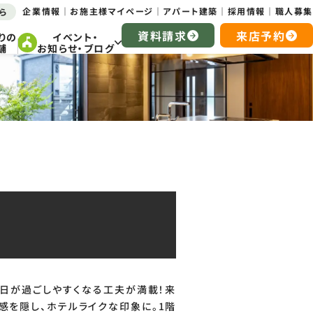
企業情報
お施主様マイページ
アパート建築
採用情報
職人募集
ら
資料請求
来店予約
りの
イベント・
舗
お知らせ・ブログ
毎日が過ごしやすくなる工夫が満載！来
感を隠し、ホテルライクな印象に。1階