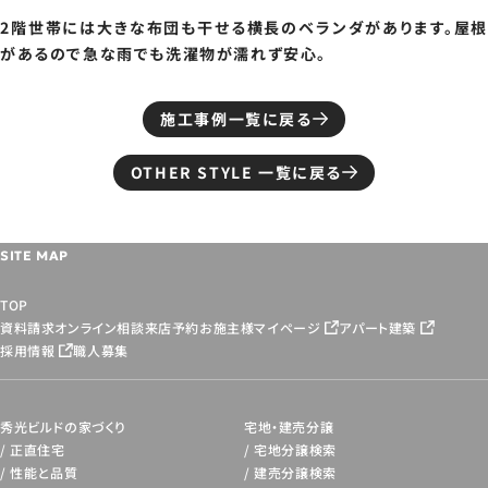
2階世帯には大きな布団も干せる横長のベランダがあります。屋根
があるので急な雨でも洗濯物が濡れず安心。
施工事例一覧に戻る
OTHER STYLE 一覧に戻る
SITE MAP
TOP
資料請求
オンライン相談
来店予約
お施主様マイページ
アパート建築
採用情報
職人募集
秀光ビルドの家づくり
宅地・建売分譲
正直住宅
宅地分譲検索
性能と品質
建売分譲検索