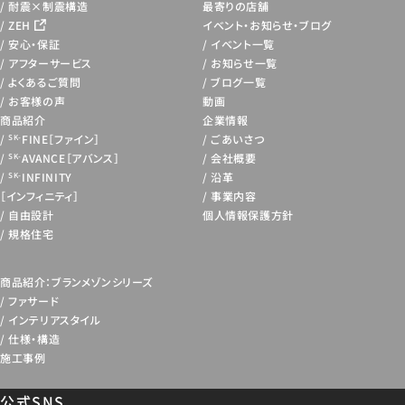
耐震×制震構造
最寄りの店舗
ZEH
イベント・お知らせ・
ブログ
安心・保証
イベント一覧
アフターサービス
お知らせ一覧
よくあるご質問
ブログ一覧
お客様の声
動画
商品紹介
企業情報
FINE［ファイン］
ごあいさつ
SK-
AVANCE［アバンス］
会社概要
SK-
INFINITY
沿革
SK-
［インフィニティ］
事業内容
自由設計
個人情報保護方針
規格住宅
商品紹介：ブランメゾンシリーズ
ファサード
インテリアスタイル
仕様・構造
施工事例
公式SNS