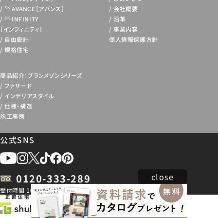
AVANCE［アバンス］
会社概要
SK-
INFINITY
沿革
SK-
［インフィニティ］
事業内容
自由設計
個人情報保護方針
規格住宅
商品紹介：ブランメゾンシリーズ
ファサード
インテリアスタイル
仕様・構造
施工事例
公式SNS
close
0120-333-289
受付時間 10:00 ~ 18:30
※各都道府県の基幹店舗へ繋がります。