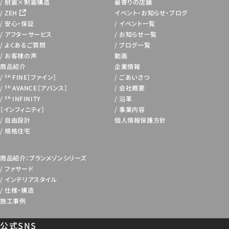
耐震×制震構造
最寄りの店舗
ZEH
イベント・お知らせ・
ブログ
安心・保証
イベント一覧
アフターサービス
お知らせ一覧
よくあるご質問
ブログ一覧
お客様の声
動画
商品紹介
企業情報
FINE［ファイン］
ごあいさつ
SK-
AVANCE［アバンス］
会社概要
SK-
INFINITY
沿革
SK-
［インフィニティ］
事業内容
自由設計
個人情報保護方針
規格住宅
商品紹介：ブランメゾンシリーズ
ファサード
インテリアスタイル
仕様・構造
施工事例
公式SNS