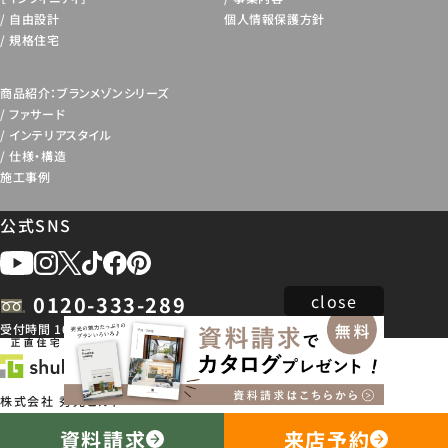
自由設計
個人情報保護方針
規格住宅
商品紹介：ブランメゾンシリーズ
ファサード
インテリアスタイル
仕様・構造
施工事例
公式SNS
close
0120-333-289
受付時間 10:00 ~ 18:30
※各都道府県の基幹店舗へ繋がります。
株式会社 秀光ビルド
本社 /石川県加賀市山代温泉29戊54番地
資料請求
来店予約