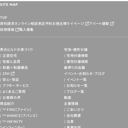
SITE MAP
TOP
資料請求
オンライン相談
来店予約
お施主様マイページ
アパート建築
採用情報
職人募集
秀光ビルドの家づくり
宅地・建売分譲
正直住宅
宅地分譲検索
性能と品質
建売分譲検索
耐震×制震構造
最寄りの店舗
ZEH
イベント・お知らせ・
ブログ
安心・保証
イベント一覧
アフターサービス
お知らせ一覧
よくあるご質問
ブログ一覧
お客様の声
動画
商品紹介
企業情報
FINE［ファイン］
ごあいさつ
SK-
AVANCE［アバンス］
会社概要
SK-
INFINITY
沿革
SK-
［インフィニティ］
事業内容