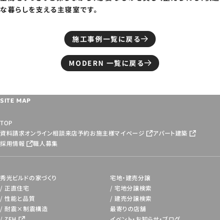
な暮らしを支える主寝室です。
施工事例一覧に戻る
MODERN 一覧に戻る
SITE MAP
TOP
資料請求
オンライン相談
来店予約
お施主様マイページ
アパート建築
採用情報
職人募集
秀光ビルドの家づくり
宅地・建売分譲
正直住宅
宅地分譲検索
性能と品質
建売分譲検索
耐震×制震構造
最寄りの店舗
ZEH
イベント・お知らせ・
ブログ