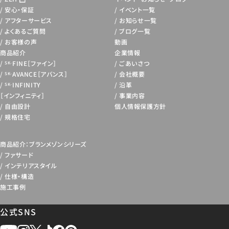
安心・保証
イベント一覧
アフターサービス
お知らせ一覧
よくあるご質問
ブログ一覧
お客様の声
動画
商品紹介
企業情報
FINE［ファイン］
ごあいさつ
SK-
AVANCE［アバンス］
会社概要
SK-
INFINITY
沿革
SK-
［インフィニティ］
事業内容
自由設計
個人情報保護方針
規格住宅
商品紹介：ブランメゾンシリーズ
ファサード
インテリアスタイル
仕様・構造
施工事例
公式SNS