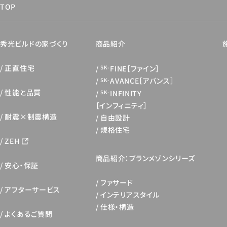
TOP
秀光ビルドの家づくり
商品紹介
正直住宅
FINE［ファイン］
SK-
AVANCE［アバンス］
SK-
性能と品質
INFINITY
SK-
［インフィニティ］
耐震×制震構造
自由設計
規格住宅
ZEH
商品紹介：ブランメゾンシリーズ
安心・保証
ファサード
アフターサービス
インテリアスタイル
仕様・構造
よくあるご質問