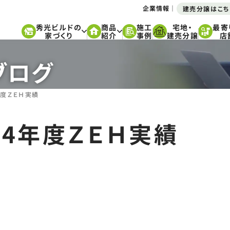
企業情報
建売分譲はこち
秀光ビルドの
商品
施工
宅地・
最寄
家づくり
紹介
事例
建売分譲
店
ブログ
年度ＺＥＨ実績
4年度ＺＥＨ実績