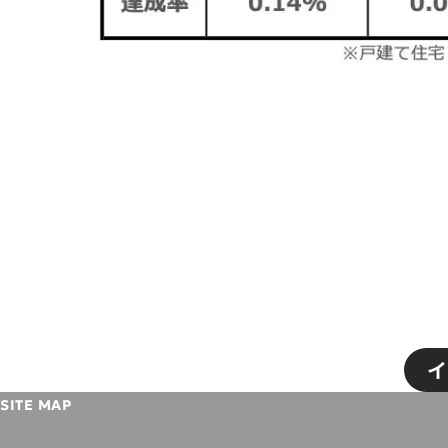
イ
SITE MAP