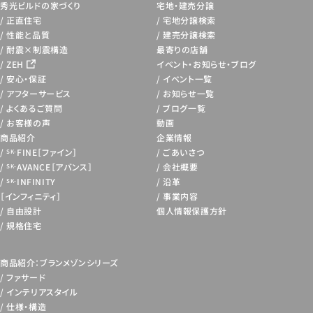
秀光ビルドの家づくり
宅地・建売分譲
正直住宅
宅地分譲検索
性能と品質
建売分譲検索
耐震×制震構造
最寄りの店舗
ZEH
イベント・お知らせ・
ブログ
安心・保証
イベント一覧
アフターサービス
お知らせ一覧
よくあるご質問
ブログ一覧
お客様の声
動画
商品紹介
企業情報
FINE［ファイン］
ごあいさつ
SK-
AVANCE［アバンス］
会社概要
SK-
INFINITY
沿革
SK-
［インフィニティ］
事業内容
自由設計
個人情報保護方針
規格住宅
商品紹介：ブランメゾンシリーズ
ファサード
インテリアスタイル
仕様・構造