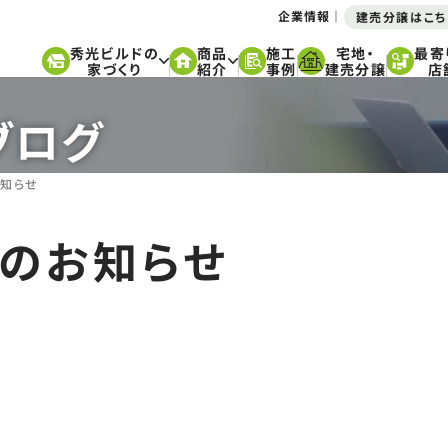
企業情報
建売分譲はこち
秀光ビルドの
商品
施工
宅地・
最寄
家づくり
紹介
事例
建売分譲
店
ブログ
お知らせ
スのお知らせ