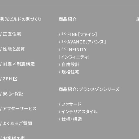
秀光ビルドの家づくり
商品紹介
正直住宅
FINE［ファイン］
SK-
AVANCE［アバンス］
SK-
性能と品質
INFINITY
SK-
［インフィニティ］
耐震×制震構造
自由設計
規格住宅
ZEH
商品紹介：ブランメゾンシリーズ
安心・保証
ファサード
アフターサービス
インテリアスタイル
仕様・構造
よくあるご質問
お客様の声