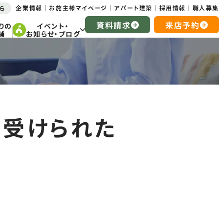
企業情報
お施主様マイページ
アパート建築
採用情報
職人募集
ら
資料請求
来店予約
りの
イベント・
舗
お知らせ・ブログ
を受けられた