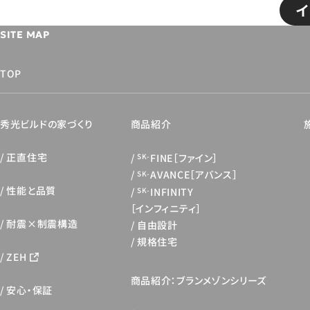
イ
SITE MAP
TOP
秀光ビルドの家づくり
商品紹介
正直住宅
FINE［ファイン］
SK-
AVANCE［アバンス］
SK-
性能と品質
INFINITY
SK-
［インフィニティ］
耐震×制震構造
自由設計
規格住宅
ZEH
商品紹介：ブランメゾンシリーズ
安心・保証