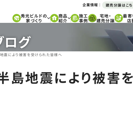
企業情報
建売分譲はこち
秀光ビルドの
商品
施工
宅地・
最寄
家づくり
紹介
事例
建売分譲
店
ブログ
島地震により被害を受けられた皆様へ
登半島地震により被害